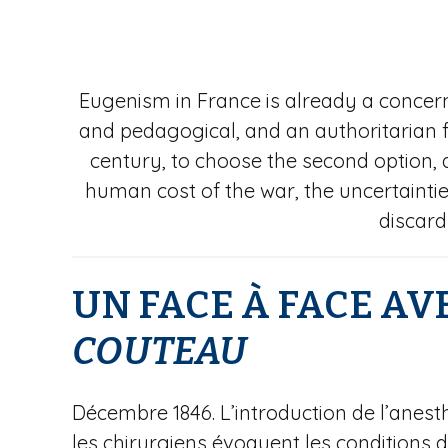
Eugenism in France is already a concern
and pedagogical, and an authoritarian fo
century, to choose the second option, a
human cost of the war, the uncertaintie
discard
UN FACE À FACE AV
COUTEAU
Décembre 1846. L’introduction de l’anesth
les chirurgiens évoquent les conditions de 