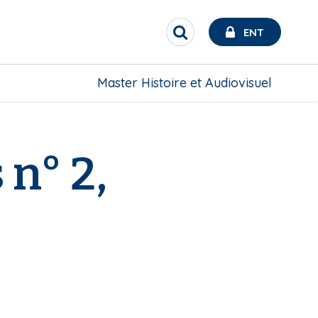
ENT
R
e
c
h
Master Histoire et Audiovisuel
e
r
c
h
e
 n° 2,
r