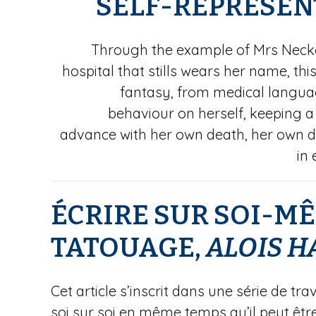
SELF-REPRESEN
Through the example of Mrs Necker
hospital that stills wears her name, th
fantasy, from medical languag
behaviour on herself, keeping a 
advance with her own death, her own d
in 
ÉCRIRE SUR SOI-MÊ
TATOUAGE,
ALOIS
H
Cet article s’inscrit dans une série de t
soi sur soi en même temps qu’il peut êtr