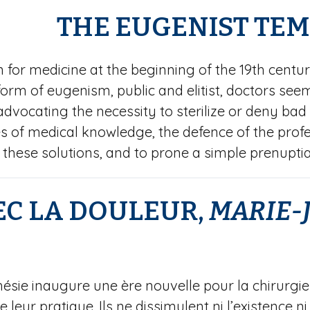
THE EUGENIST TEM
 for medicine at the beginning of the 19th centu
rm of eugenism, public and elitist, doctors seem,
dvocating the necessity to sterilize or deny bad
s of medical knowledge, the defence of the profes
 these solutions, and to prone a simple prenupt
EC LA DOULEUR,
MARIE-J
ésie inaugure une ère nouvelle pour la chirurgie 
leur pratique. Ils ne dissimulent ni l’existence ni l