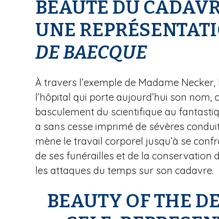
BEAUTÉ DU CADAVR
i
p
UNE REPRÉSENTATI
a
l
DE
BAECQUE
À travers l’exemple de Madame Necker, l
l’hôpital qui porte aujourd’hui son nom, 
basculement du scientifique au fantasti
a sans cesse imprimé de sévères conduites
mène le travail corporel jusqu’à se conf
de ses funérailles et de la conservation 
les attaques du temps sur son cadavre.
BEAUTY OF THE DE