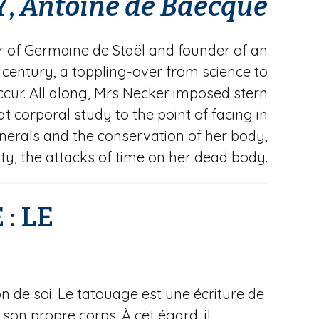
Y,
Antoine de
Baecque
r of Germaine de Staël and founder of an
h century, a toppling-over from science to
cur. All along, Mrs Necker imposed stern
 corporal study to the point of facing in
erals and the conservation of her body,
nity, the attacks of time on her dead body.
E
: LE
on de soi. Le tatouage est une écriture de
on propre corps. À cet égard, il