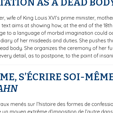
TATION AS A DEAD BOD
, wife of King Louis XVI’s prime minister, mothe
is text aims at showing how, at the end of the 18t
e to a language of morbid imagination could oc
diary of her misdeeds and duties. She pushes that
ead body. She organizes the ceremony of her fun
every detail, as to postpone, to the point of insa
ME, S’ÉCRIRE SOI-MÊM
AHN
ravaux menés sur l’histoire des formes de confessi
e un moyen extrême d’imposition de l’autre dans s