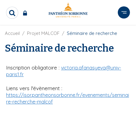
A
l
R
l
e
e
c
r
F
Accueil
Projet MALCOF
Séminaire de recherche
h
i
e
a
l
Séminaire de recherche
r
u
d
c
c
'
h
o
A
e
Inscription obligatoire :
r
victoria.afanasyeva@univ-
n
r
i
paris1.fr
t
a
e
n
Liens vers l'évènement :
e
n
https://isor.pantheonsorbonne.fr/evenements/seminai
u
re-recherche-malcof
p
r
i
n
c