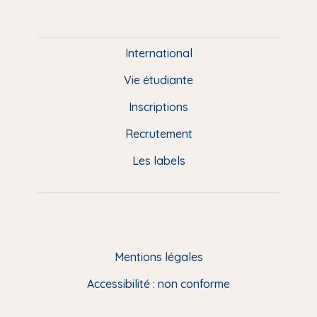
m
P
i
e
International
d
Vie étudiante
d
Inscriptions
e
Recrutement
p
Les labels
a
g
e
F
Mentions légales
R
Accessibilité : non conforme