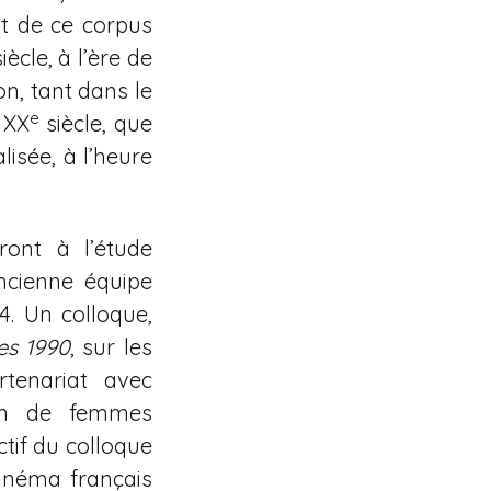
nt de ce corpus
iècle, à l’ère de
on, tant dans le
e
 XX
siècle, que
isée, à l’heure
ont à l’étude
ancienne équipe
4. Un colloque,
es 1990
, sur les
rtenariat avec
ion de femmes
ctif du colloque
cinéma français