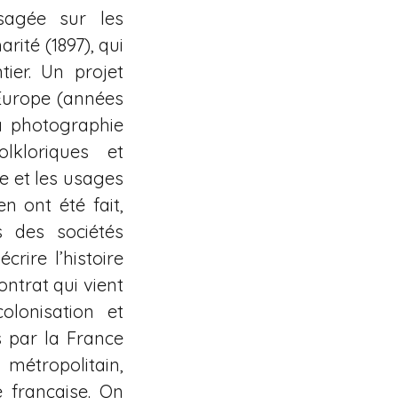
sagée sur les
rité (1897), qui
ier. Un projet
Europe (années
a photographie
lkloriques et
e et les usages
n ont été fait,
 des sociétés
ire l’histoire
ontrat qui vient
olonisation et
 par la France
 métropolitain,
e française. On