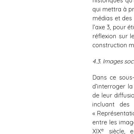
historiques qu
qui mettra à p
médias et des s
l’axe 3, pour é
réflexion sur l
construction mé
4.3. Images soc
Dans ce sous-
d’interroger l
de leur diffusi
incluant des 
« Représentati
entre les image
e
XIX
siècle, e