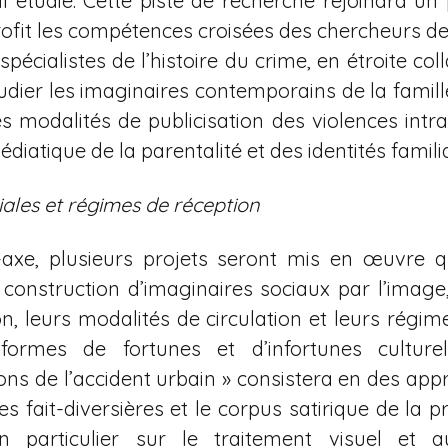
’il étudie. Cette piste de recherche rejoindra un
rofit les compétences croisées des chercheurs de 
pécialistes de l’histoire du crime, en étroite co
tudier les imaginaires contemporains de la famill
es modalités de publicisation des violences intra
diatique de la parentalité et des identités familia
iales et régimes de réception
axe, plusieurs projets seront mis en œuvre q
a construction d’imaginaires sociaux par l’image,
on, leurs modalités de circulation et leurs régi
formes de fortunes et d’infortunes culturel
ons de l’accident urbain » consistera en des app
s fait-diversières et le corpus satirique de la 
n particulier sur le traitement visuel et a