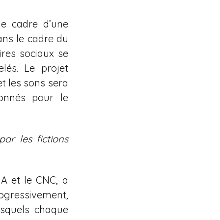
le cadre d’une
ans le cadre du
ires sociaux se
lés. Le projet
et les sons sera
ionnés pour le
ar les fictions
NA et le CNC, a
ogressivement,
esquels chaque