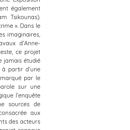
ipent également
am Tsikounas).
crime ». Dans le
es imaginaires,
ravaux d’Anne-
este, ce projet
e jamais étudié
, à partir d’une
l marqué par le
parole sur une
gique l’enquête
mme sources de
 consacrée aux
nts des acteurs