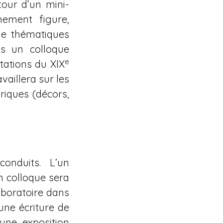
tour d’un mini-
nement figure,
ude thématiques
uis un colloque
e
tations du XIX
vaillera sur les
riques (décors,
onduits. L’un
un colloque sera
aboratoire dans
 une écriture de
 une exposition