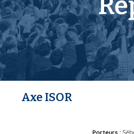
Re
i
p
a
l
Axe ISOR
Porteurs :
Séba