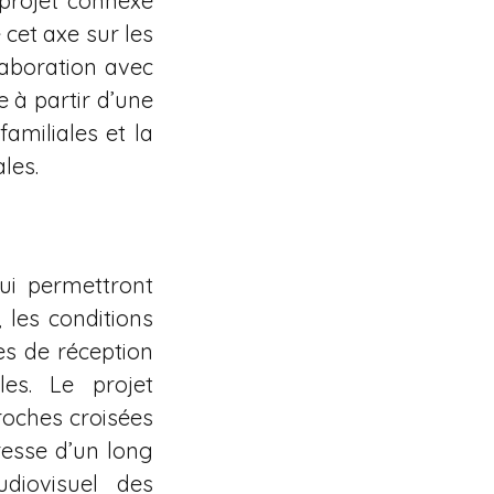
 projet connexe
cet axe sur les
llaboration avec
e à partir d’une
familiales et la
les.
ui permettront
 les conditions
mes de réception
les. Le projet
roches croisées
presse d’un long
udiovisuel des