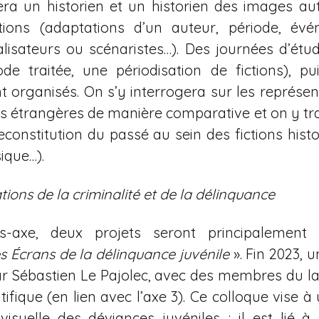
ra un historien et un historien des images au
tions (adaptations d’un auteur, période, évé
alisateurs ou scénaristes…). Des journées d’ét
de traitée, une périodisation de fictions), p
nt organisés. On s’y interrogera sur les représen
ns étrangères de manière comparative et on y tra
econstitution du passé au sein des fictions histo
ique…).
tions de la criminalité et de la délinquance
-axe, deux projets seront principalement c
s Écrans de la délinquance juvénile
». Fin 2023, 
r Sébastien Le Pajolec, avec des membres du l
ntifique (en lien avec l’axe 3). Ce colloque vise à
iovisuelle des déviances juvéniles ; il est lié à