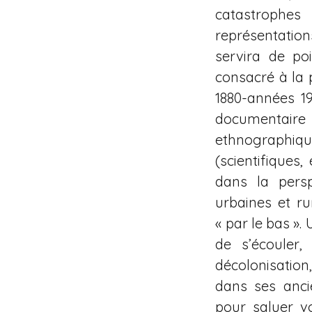
catastrophes 
représentations
servira de po
consacré à la
1880-années 1
documentaire
ethnographique
(scientifiques
dans la persp
urbaines et r
« par le bas ».
de s’écouler,
décolonisatio
dans ses ancie
pour saluer vo