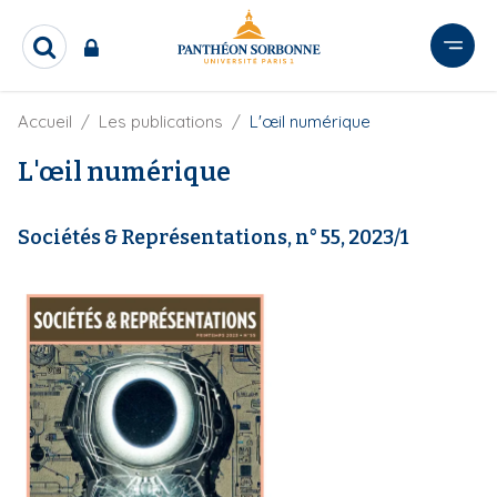
A
l
R
l
e
e
c
r
F
Accueil
Les publications
L'œil numérique
h
i
e
a
l
L'œil numérique
r
u
d
c
c
'
h
o
A
e
Sociétés & Représentations, n° 55, 2023/1
r
n
r
i
t
a
e
n
e
n
u
p
r
i
n
c