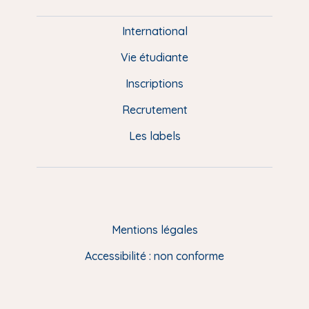
i
e
International
d
Vie étudiante
d
Inscriptions
e
Recrutement
p
Les labels
a
g
e
F
Mentions légales
R
Accessibilité : non conforme